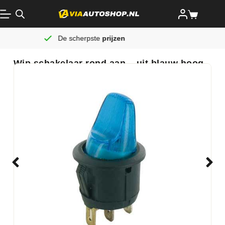
De scherpste
prijzen
Altijd 
Wip schakelaar rond aan – uit blauw hoog