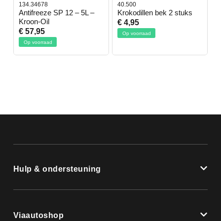
134.34678
40.500
7
-
Antifreeze SP 12 – 5L –
Krokodillen bek 2 stuks
G
Kroon-Oil
€ 4,95
€
€ 57,95
Op voorraad
Op voorraad
Hulp & ondersteuning
Viaautoshop