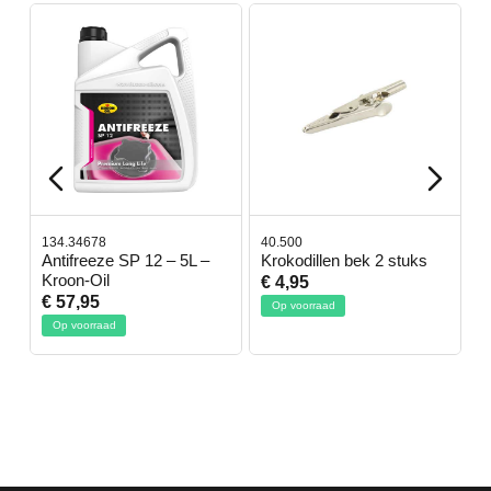
134.34678
40.500
7
-
Antifreeze SP 12 – 5L –
Krokodillen bek 2 stuks
G
Kroon-Oil
€ 4,95
€
€ 57,95
Op voorraad
Op voorraad