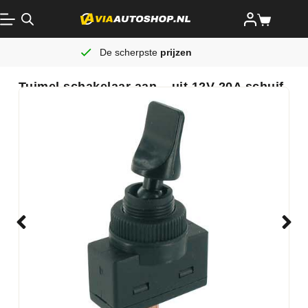
De scherpste
prijzen
Tuimel schakelaar aan – uit 12V 20A schuif