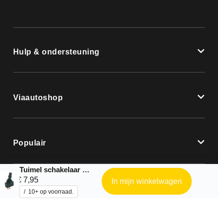
Hulp & ondersteuning
Viaautoshop
Populair
Tuimel schakelaar aan – uit 12V 20A schuif
€
7,95
In mijn winkelwagen
10+ op voorraad.