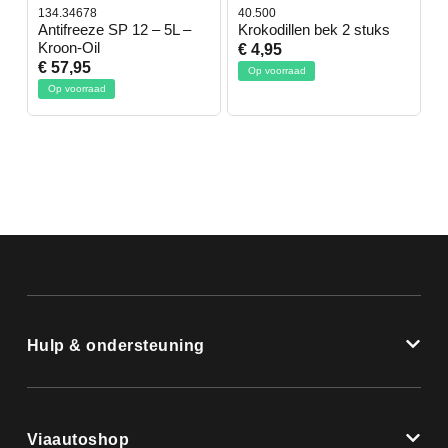
134.34678
40.500
7
-
Antifreeze SP 12 – 5L –
Krokodillen bek 2 stuks
G
Kroon-Oil
€ 4,95
€
€ 57,95
Op voorraad
Op voorraad
Hulp & ondersteuning
Viaautoshop