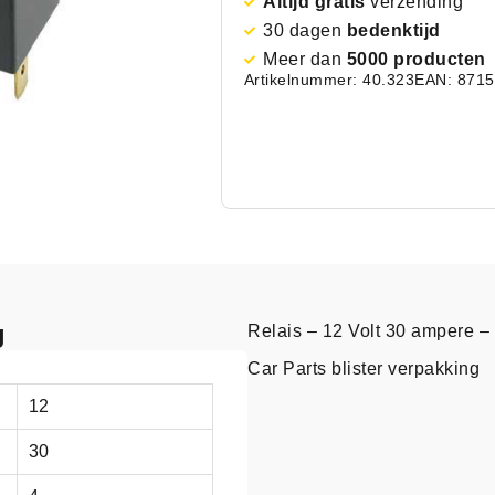
Altijd gratis
verzending
30 dagen
bedenktijd
Meer dan
5000 producten
Artikelnummer: 40.323
EAN: 871
g
Relais – 12 Volt 30 ampere – 4
Car Parts blister verpakking
12
30