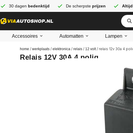
30 dagen
bedenktijd
De scherpste
prijzen
Altijd
Accessoires
Automatten
Lampen
/
/
/
/
/ relais 12v 30a 4 pol
home
werkplaats
elektronica
relais
12 volt
Relais 12V 30A 4 polig