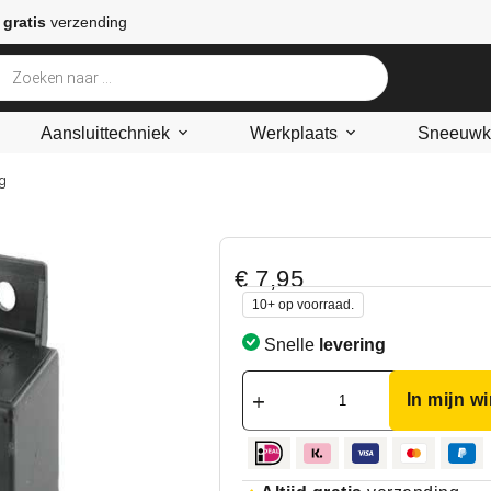
 gratis
verzending
Aansluittechniek
Werkplaats
Sneeuwke
ig
€
7,95
10+ op voorraad.
Snelle
levering
In mijn w