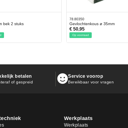
350
42.59551
ochtenkous ø 35mm
Bit- en Doppenset 19 Delig I
,95
€ 19,95
oorraad
Op voorraad
kelijk betalen
Service voorop
teraf of gespreid
Bereikbaar voor vragen
techniek
Werkplaats
es
Werkplaats