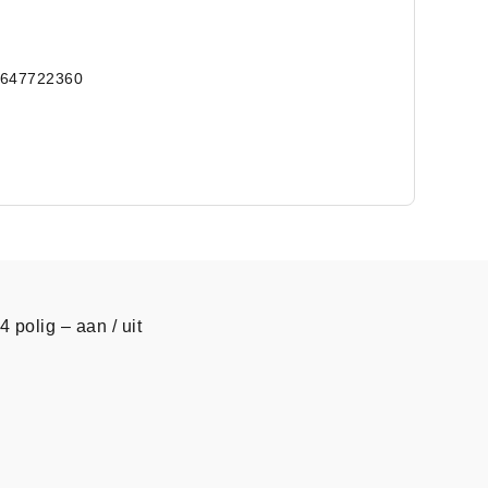
5647722360
 polig – aan / uit