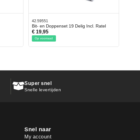
42.65998
ncl. Ratel
Afbreekmes 2 stuks
€ 10,95
Op voorraad
Super snel
Snelle levertijden
Snel naar
My account