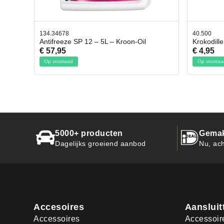
40.500
78.80
Oil
Krokodillen bek 2 stuks
Gevl
€ 4,95
€ 50
Op voorraad
Op v
5000+ producten
Gemak
Dagelijks groeiend aanbod
Nu, ach
Accesoires
Aansluit
Accessoires
Accessoir