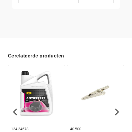
Gerelateerde producten
134.34678
40.500
7