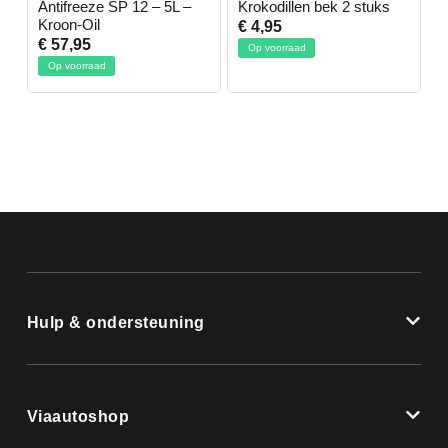
-
Antifreeze SP 12 – 5L –
Krokodillen bek 2 stuks
G
Kroon-Oil
€ 4,95
€
€ 57,95
Op voorraad
Op voorraad
Hulp & ondersteuning
Viaautoshop