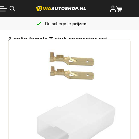
De scherpste
prijzen
2 polig female T stuk connector set