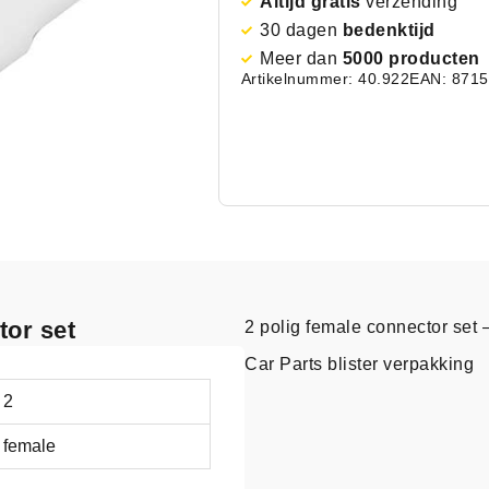
Altijd gratis
verzending
30 dagen
bedenktijd
Meer dan
5000 producten
Artikelnummer: 40.922
EAN: 871
tor set
2 polig female connector set 
Car Parts blister verpakking
2
female