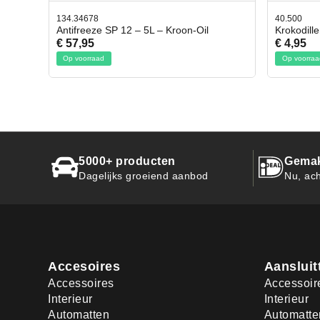
134.34678
40.500
Antifreeze SP 12 – 5L – Kroon-Oil
Krokodill
€ 57,95
€ 4,95
Op voorraad
Op voorraa
5000+ producten
Gemak
Dagelijks groeiend aanbod
Nu, ach
Accesoires
Aansluit
Accessoires
Accessoir
Interieur
Interieur
Automatten
Automatte