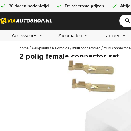
30 dagen
bedenktijd
De scherpste
prijzen
Altijd
Accessoires
Automatten
Lampen
/
/
/
/
home
werkplaats
elektronica
multi connectoren
multi connector s
2 polig female connector set