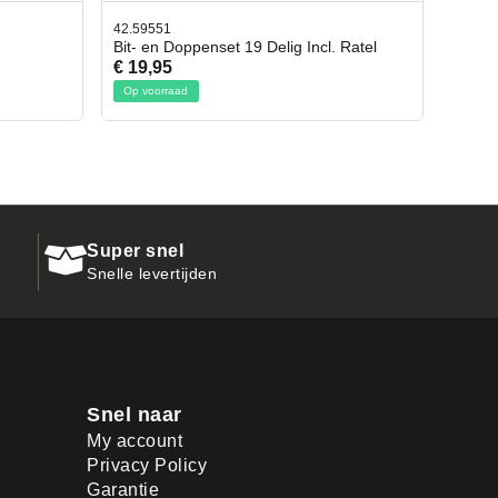
42.59551
42.659
Bit- en Doppenset 19 Delig Incl. Ratel
Afbre
€ 19,95
€ 10,
Op voorraad
Op vo
Super snel
Snelle levertijden
Snel naar
My account
Privacy Policy
Garantie