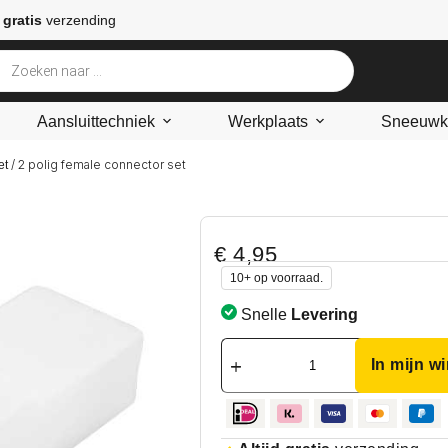
 gratis
verzending
Aansluittechniek
Werkplaats
Sneeuwke
/ 2 polig female connector set
et
€
4,95
10+ op voorraad.
Snelle
Levering
In mijn w