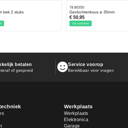
78.80350
en bek 2 stuks
Gevlochtenkous ø 35mm
€ 50,95
d
Op voorraad
kelijk betalen
Service voorop
teraf of gespreid
Bereikbaar voor vragen
techniek
Werkplaats
es
Werkplaats
Elektronica
n
Garage