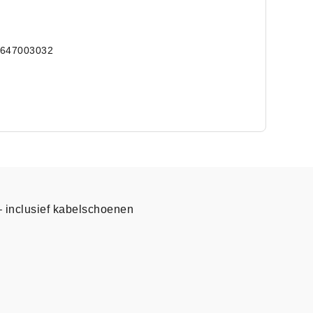
5647003032
– inclusief kabelschoenen