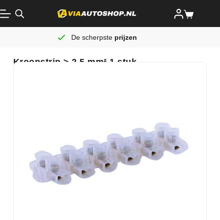
De scherpste
prijzen
Kroonstrip > 2,5 mm² 1 stuk