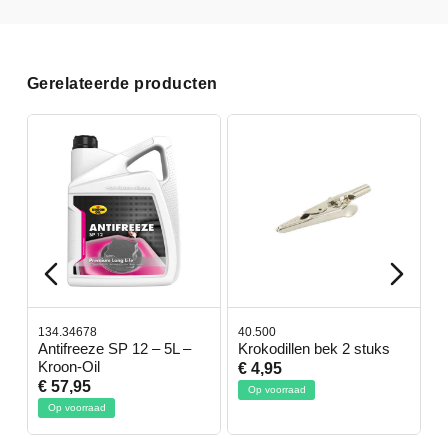
Gerelateerde producten
134.34678
40.500
7
-
Antifreeze SP 12 – 5L –
Krokodillen bek 2 stuks
G
Kroon-Oil
€ 4,95
€
€ 57,95
Op voorraad
Op voorraad