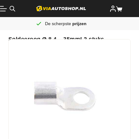
De scherpste
prijzen
Soldeeroog Ø 8.4 – 35mm² 2 stuks