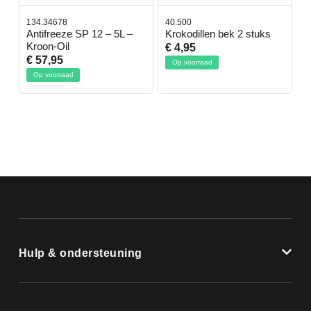
134.34678
40.500
7
-
Antifreeze SP 12 – 5L –
Krokodillen bek 2 stuks
G
Kroon-Oil
€ 4,95
€
€ 57,95
Op voorraad
Op voorraad
Hulp & ondersteuning