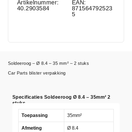
Artikelnummer:
EAN:
40.2903584
871564792523
5
Soldeeroog – Ø 8.4 – 35 mm² – 2 stuks
Car Parts blister verpakking
Specificaties Soldeeroog Ø 8.4 – 35mm² 2
stuks
Toepassing
35mm²
Afmeting
Ø 8.4