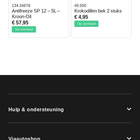
134.34678
40.500
7
-
Antifreeze SP 12 – 5L –
Krokodillen bek 2 stuks
G
Kroon-Oil
€ 4,95
€
€ 57,95
Op voorraad
Op voorraad
Hulp & ondersteuning
Viaautoshop