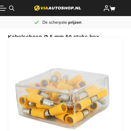
De scherpste
prijzen
Kabelschoen Ø 5 mm 50 stuks box