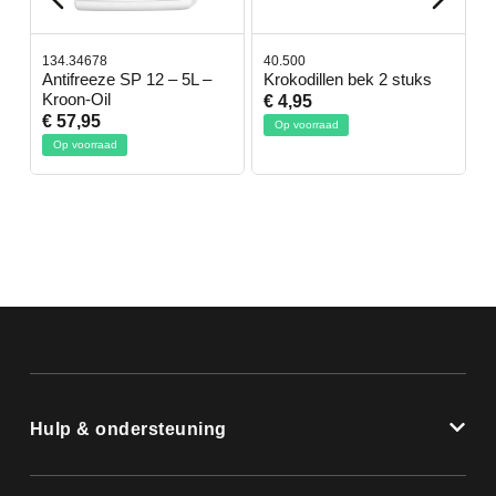
134.34678
40.500
7
-
Antifreeze SP 12 – 5L –
Krokodillen bek 2 stuks
G
Kroon-Oil
€ 4,95
€
€ 57,95
Op voorraad
Op voorraad
Hulp & ondersteuning