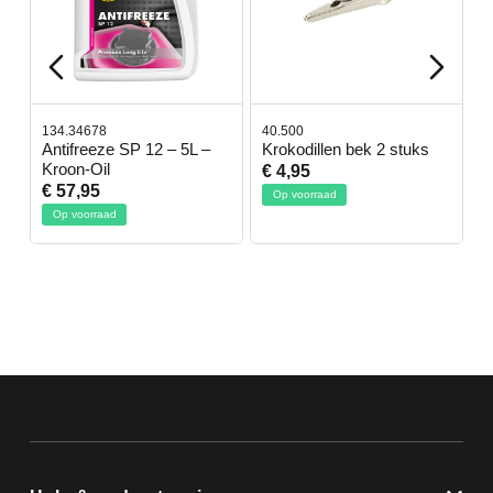
134.34678
40.500
7
-
Antifreeze SP 12 – 5L –
Krokodillen bek 2 stuks
G
Kroon-Oil
€ 4,95
€
€ 57,95
Op voorraad
Op voorraad