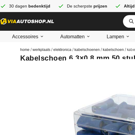
30 dagen
bedenktijd
De scherpste
prijzen
Altijd
Accessoires
Automatten
Lampen
/
/
/
/
/ kab
home
werkplaats
elektronica
kabelschoenen
kabelschoen
Kabelschoen 6.3×0.8 mm 50 stu