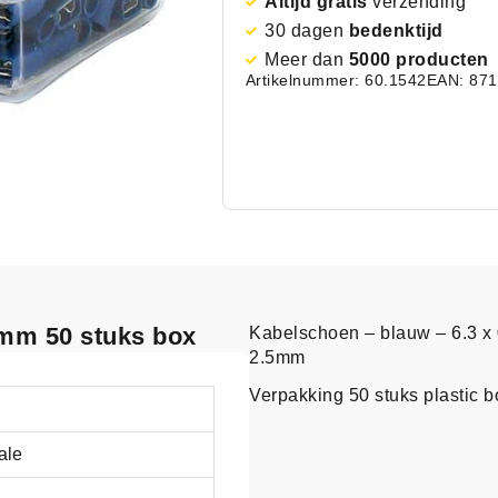
Altijd gratis
verzending
30 dagen
bedenktijd
Meer dan
5000 producten
Artikelnummer: 60.1542
EAN: 87
 mm 50 stuks box
Kabelschoen – blauw – 6.3 x 
2.5mm
Verpakking 50 stuks plastic b
ale