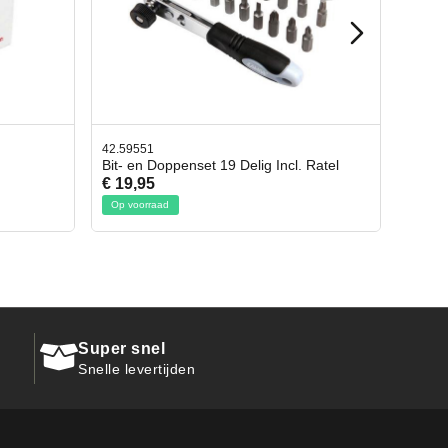
42.65998
l. Ratel
Afbreekmes 2 stuks
€ 10,95
Op voorraad
Super snel
Snelle levertijden