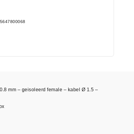
15647800068
0.8 mm – geisoleerd female – kabel Ø 1.5 –
ox