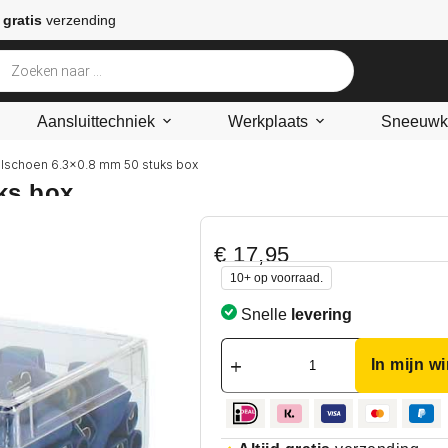
 gratis
verzending
Aansluittechniek
Werkplaats
Sneeuwke
elschoen 6.3×0.8 mm 50 stuks box
ks box
€
17,95
10+ op voorraad.
Snelle
levering
In mijn w