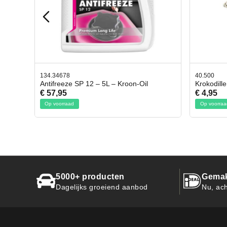
40.500
78.8035
l
Krokodillen bek 2 stuks
Gevloc
€ 4,95
€ 50,9
Op voorraad
Op voor
5000+ producten
Gemak
Dagelijks groeiend aanbod
Nu, ach