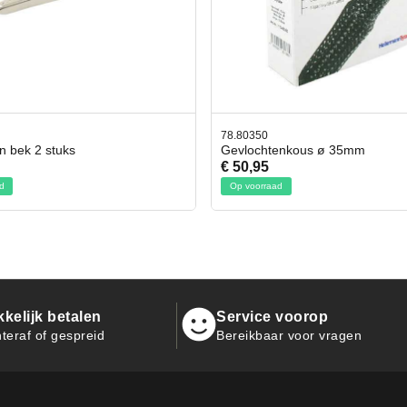
0
42.59551
htenkous ø 35mm
Bit- en Doppenset 19 Delig Inc
5
€ 19,95
raad
Op voorraad
kelijk betalen
Service voorop
teraf of gespreid
Bereikbaar voor vragen