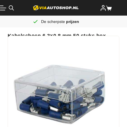
De scherpste
prijzen
Kabelschoen 6.3×0.8 mm 50 stuks box