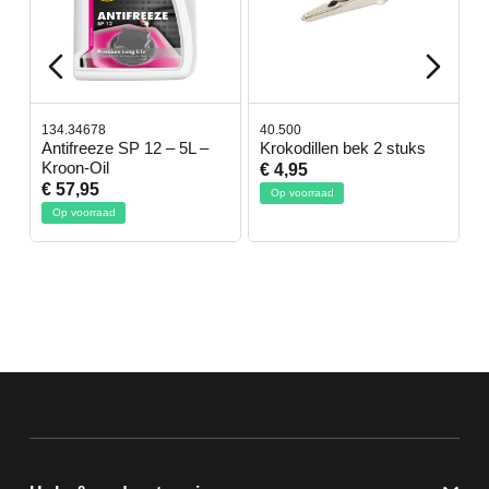
34.34678
40.500
78.80350
ntifreeze SP 12 – 5L –
Krokodillen bek 2 stuks
Gevloch
roon-Oil
€ 4,95
€ 50,95
 57,95
Op voorraad
Op voorra
Op voorraad