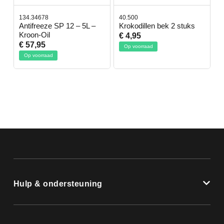
134.34678
40.500
7
-
Antifreeze SP 12 – 5L –
Krokodillen bek 2 stuks
G
Kroon-Oil
€ 4,95
€
€ 57,95
Op voorraad
Op voorraad
Hulp & ondersteuning