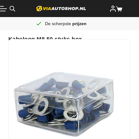
De scherpste
prijzen
Kabeloog M8 50 stuks box