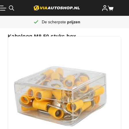
De scherpste
prijzen
Kabeloog M8 50 stuks box