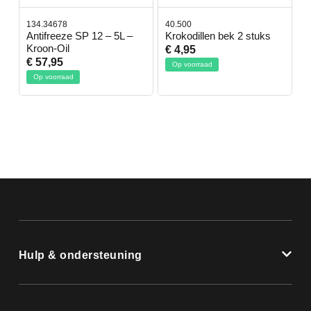
134.34678
40.500
7
-
Antifreeze SP 12 – 5L –
Krokodillen bek 2 stuks
G
Kroon-Oil
€ 4,95
€
€ 57,95
Op voorraad
Op voorraad
Hulp & ondersteuning