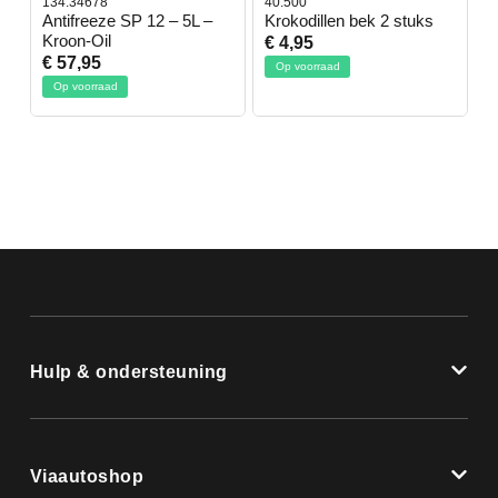
134.34678
40.500
7
-
Antifreeze SP 12 – 5L –
Krokodillen bek 2 stuks
G
Kroon-Oil
€ 4,95
€
€ 57,95
Op voorraad
Op voorraad
Hulp & ondersteuning
Viaautoshop