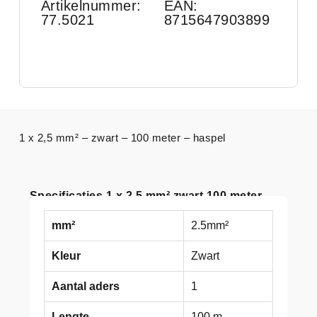
Artikelnummer:
EAN:
77.5021
8715647903899
1 x 2,5 mm² – zwart – 100 meter – haspel
Specificaties 1 x 2,5 mm² zwart 100 meter
mm²
2.5mm²
Kleur
Zwart
Aantal aders
1
Lengte
100 m