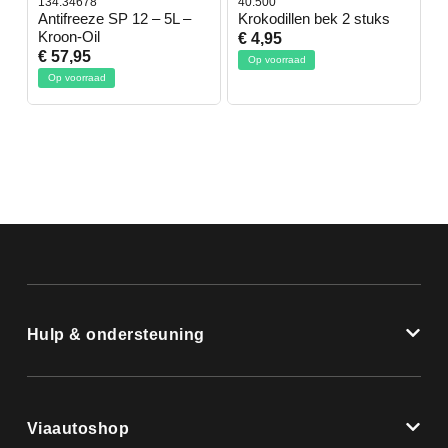
134.34678
40.500
7
-
Antifreeze SP 12 – 5L –
Krokodillen bek 2 stuks
G
Kroon-Oil
€ 4,95
€
€ 57,95
Op voorraad
Op voorraad
Hulp & ondersteuning
Viaautoshop