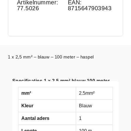
Artikelnummer:
EAN:
77.5026
8715647903943
1 x 2,5 mm² – blauw – 100 meter – haspel
Specificaties 1 x 2,5 mm² blauw 100 meter
mm²
2.5mm²
Kleur
Blauw
Aantal aders
1
Lengte
100 m