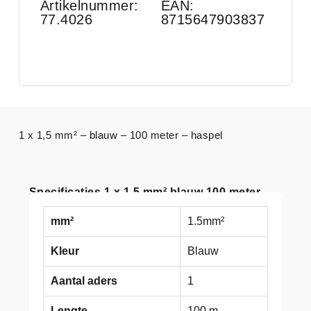
Artikelnummer:
EAN:
77.4026
8715647903837
1 x 1,5 mm² – blauw – 100 meter – haspel
Specificaties 1 x 1,5 mm² blauw 100 meter
mm²
1.5mm²
Kleur
Blauw
Aantal aders
1
Lengte
100 m