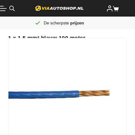
De scherpste
prijzen
1 x 1,5 mm² blauw 100 meter