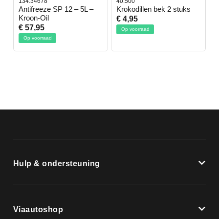
134.34678
40.500
7
-
Antifreeze SP 12 – 5L –
Krokodillen bek 2 stuks
G
Kroon-Oil
€ 4,95
€
€ 57,95
Op voorraad
Op voorraad
Hulp & ondersteuning
Viaautoshop