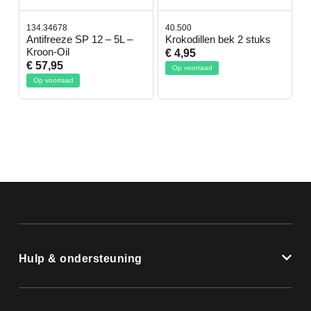
134.34678
40.500
7
-
Antifreeze SP 12 – 5L –
Krokodillen bek 2 stuks
G
Kroon-Oil
€ 4,95
€
€ 57,95
Op voorraad
Op voorraad
Hulp & ondersteuning