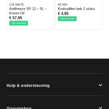
134.34678
40.500
7
-
Antifreeze SP 12 – 5L –
Krokodillen bek 2 stuks
G
Kroon-Oil
€ 4,95
€
€ 57,95
Op voorraad
Op voorraad
Hulp & ondersteuning
Viaautoshop