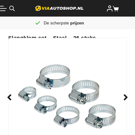
De scherpste
prijzen
Slangklem set – Staal – 26 stuks