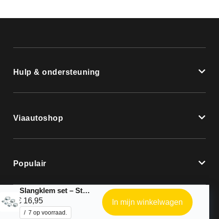
Hulp & ondersteuning
Viaautoshop
Populair
Slangklem set – Staal – 26 stuks
€
16,95
In mijn winkelwagen
7 op voorraad.