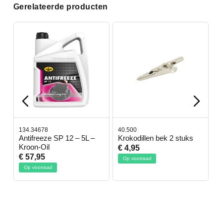
Gerelateerde producten
134.34678
40.500
7
-
Antifreeze SP 12 – 5L –
Krokodillen bek 2 stuks
G
Kroon-Oil
€ 4,95
€
€ 57,95
Op voorraad
Op voorraad