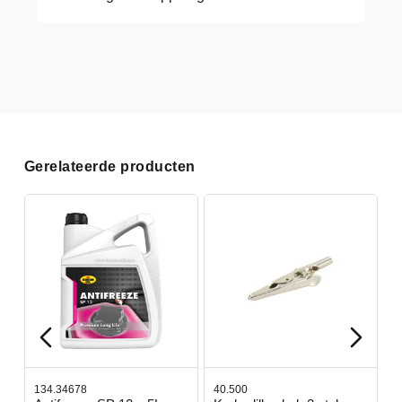
Gerelateerde producten
134.34678
40.500
7