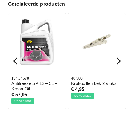
Gerelateerde producten
134.34678
40.500
7
-
Antifreeze SP 12 – 5L –
Krokodillen bek 2 stuks
G
Kroon-Oil
€ 4,95
€
€ 57,95
Op voorraad
Op voorraad