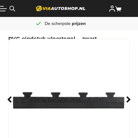
De scherpste
prijzen
PVC eindstuk vloertegel – zwart