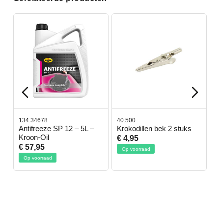
134.34678
40.500
7
-
Antifreeze SP 12 – 5L –
Krokodillen bek 2 stuks
G
Kroon-Oil
€ 4,95
€
€ 57,95
Op voorraad
Op voorraad