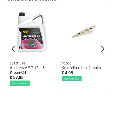
134.34678
40.500
7
-
Antifreeze SP 12 – 5L –
Krokodillen bek 2 stuks
G
Kroon-Oil
€ 4,95
€
€ 57,95
Op voorraad
Op voorraad