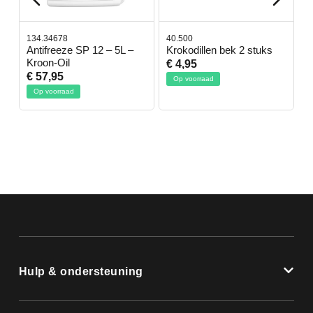
134.34678
40.500
7
-
Antifreeze SP 12 – 5L –
Krokodillen bek 2 stuks
G
Kroon-Oil
€ 4,95
€
€ 57,95
Op voorraad
Op voorraad
Hulp & ondersteuning