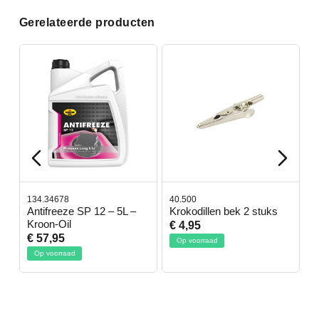
Gerelateerde producten
40.500
78.80350
e SP 12 – 5L –
Krokodillen bek 2 stuks
Gevlochtenkou
l
€ 4,95
€ 50,95
Op voorraad
Op voorraad
ad