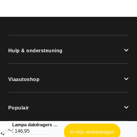
Hulp & ondersteuning
Viaautoshop
Populair
Lampa dakdragers |Nordrive Helio complete kit geschikt voor: – Volvo S90 4p – 2016 – 2024
€
146,95
In mijn winkelwagen