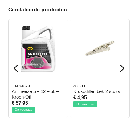
Gerelateerde producten
134.34678
40.500
7
-
Antifreeze SP 12 – 5L –
Krokodillen bek 2 stuks
G
Kroon-Oil
€ 4,95
€
€ 57,95
Op voorraad
Op voorraad