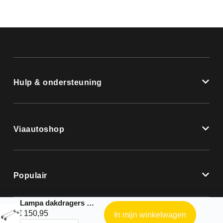
Hulp & ondersteuning
Viaautoshop
Populair
Lampa dakdragers |Nordrive Helio complete kit geschikt voor: – Mercedes Classe B – 2011 – 2019
€
150,95
In mijn winkelwagen