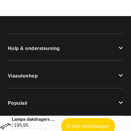
Hulp & ondersteuning
Viaautoshop
Populair
Lampa dakdragers |Nordrive complete kit geschikt voor: Volvo – S90 4p – 2016 – 2024
€
195,95
In mijn winkelwagen