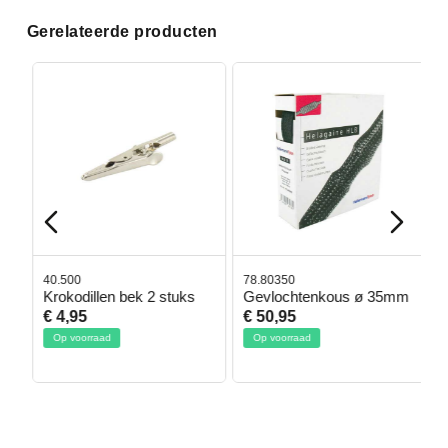
Gerelateerde producten
40.500
78.80350
4
Krokodillen bek 2 stuks
Gevlochtenkous ø 35mm
B
D
€ 4,95
€ 50,95
€
Op voorraad
Op voorraad