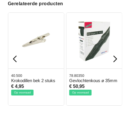
Gerelateerde producten
40.500
78.80350
4
Krokodillen bek 2 stuks
Gevlochtenkous ø 35mm
B
D
€ 4,95
€ 50,95
€
Op voorraad
Op voorraad