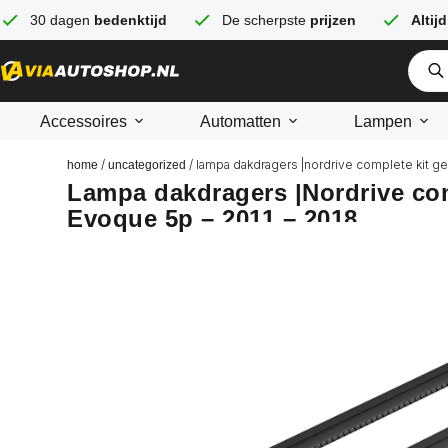
30 dagen
bedenktijd
De scherpste
prijzen
Altijd
Accessoires
Automatten
Lampen
/
/ lampa dakdragers |nordrive complete kit ge
home
uncategorized
Lampa dakdragers |Nordrive com
Evoque 5p – 2011 – 2018