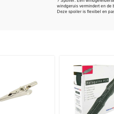
? Spoiler: Een windgeleiders
windgeruis vermindert en de br
Deze spoiler is flexibel en p