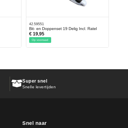
42.65998
l. Ratel
Afbreekmes 2 stuks
€ 10,95
Op voorraad
Super snel
Snelle levertijden
Snel naar