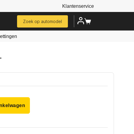
Klantenservice
Zoek op automodel
ttingen
–
inkelwagen