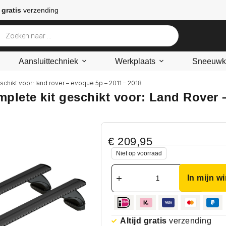
 gratis
verzending
Aansluittechniek
Werkplaats
Sneeuwke
schikt voor: land rover – evoque 5p – 2011 – 2018
plete kit geschikt voor: Land Rover 
€
209,95
Niet op voorraad
In mijn w
Altijd gratis
verzending