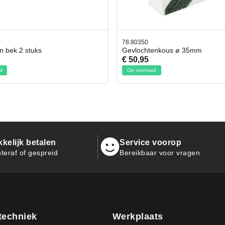
0
42.59551
htenkous ø 35mm
Bit- en Doppenset 19 Delig Inc
5
€ 19,95
raad
Op voorraad
kelijk betalen
Service voorop
teraf of gespreid
Bereikbaar voor vragen
techniek
Werkplaats