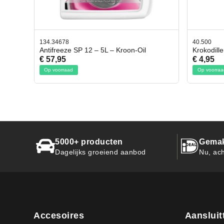
40.500
78.8035
Krokodillen bek 2 stuks
Gevloc
€ 4,95
€ 50,9
Op voorraad
Op voor
5000+ producten
Gemak
Dagelijks groeiend aanbod
Nu, ach
Accesoires
Aansluit