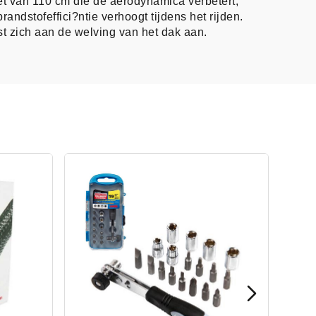
et van 110 cm die de aerodynamica verbetert,
andstofeffici?ntie verhoogt tijdens het rijden.
ast zich aan de welving van het dak aan.