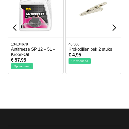
134.34678
40.500
7
-
Antifreeze SP 12 – 5L –
Krokodillen bek 2 stuks
G
Kroon-Oil
€ 4,95
€
€ 57,95
Op voorraad
Op voorraad