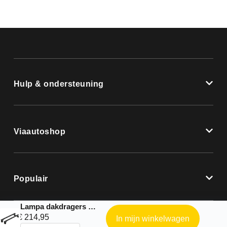
Hulp & ondersteuning
Viaautoshop
Populair
Lampa dakdragers |Nordrive complete kit geschikt voor: Ford – Mondeo 4p – 2014 – 2022
€
214,95
In mijn winkelwagen