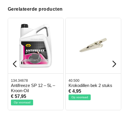
Gerelateerde producten
134.34678
40.500
7
-
Antifreeze SP 12 – 5L –
Krokodillen bek 2 stuks
G
Kroon-Oil
€ 4,95
€
€ 57,95
Op voorraad
Op voorraad