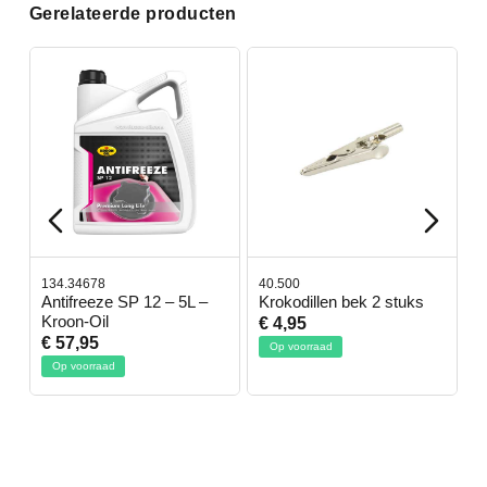
Gerelateerde producten
134.34678
40.500
7
-
Antifreeze SP 12 – 5L –
Krokodillen bek 2 stuks
G
Kroon-Oil
€ 4,95
€
€ 57,95
Op voorraad
Op voorraad