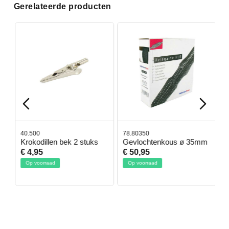
Gerelateerde producten
40.500
78.80350
4
Krokodillen bek 2 stuks
Gevlochtenkous ø 35mm
B
D
€ 4,95
€ 50,95
€
Op voorraad
Op voorraad