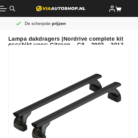
jzen
Altijd gratis
verzending
Lampa dakdragers |Nordrive complete kit
geschikt voor: Citroen – C8 – 2002 – 2013