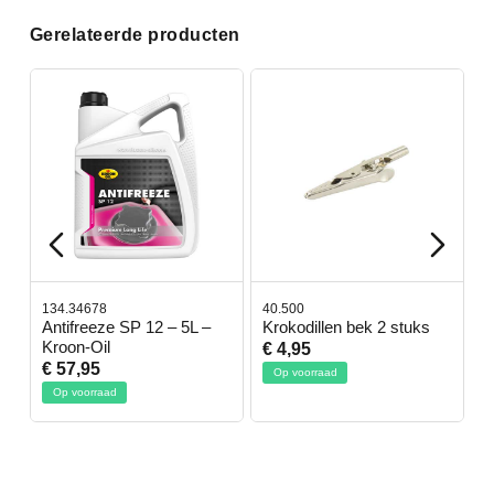
Gerelateerde producten
134.34678
40.500
7
-
Antifreeze SP 12 – 5L –
Krokodillen bek 2 stuks
G
Kroon-Oil
€ 4,95
€
€ 57,95
Op voorraad
Op voorraad