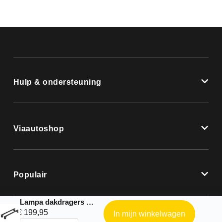
Hulp & ondersteuning
Viaautoshop
Populair
Lampa dakdragers |Nordrive complete kit geschikt voor: Audi – A3 Sportback 5p – 2020 – 0
€
199,95
In mijn winkelwagen