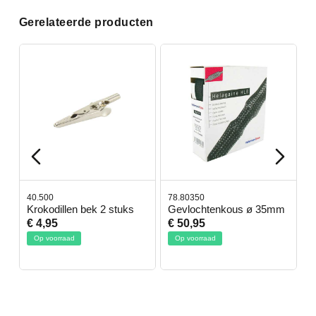
Gerelateerde producten
40.500
78.80350
4
Krokodillen bek 2 stuks
Gevlochtenkous ø 35mm
B
D
€ 4,95
€ 50,95
€
Op voorraad
Op voorraad