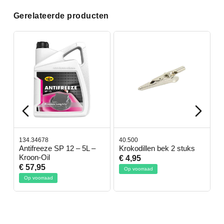
Gerelateerde producten
134.34678
40.500
7
-
Antifreeze SP 12 – 5L –
Krokodillen bek 2 stuks
G
Kroon-Oil
€ 4,95
€
€ 57,95
Op voorraad
Op voorraad