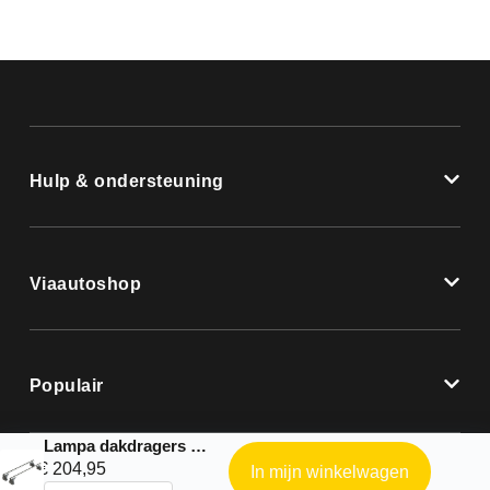
Hulp & ondersteuning
Viaautoshop
Populair
Lampa dakdragers |Nordrive Aluminium complete set geschikt voor: – Citroen C8 scanalato – 2002 – 2013
€
204,95
In mijn winkelwagen