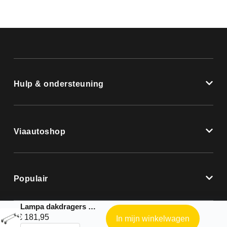
Hulp & ondersteuning
Viaautoshop
Populair
Lampa dakdragers |Nordrive Aluminium complete set geschikt voor: – Abarth 600e 5p – 2025 – 0
€
181,95
In mijn winkelwagen