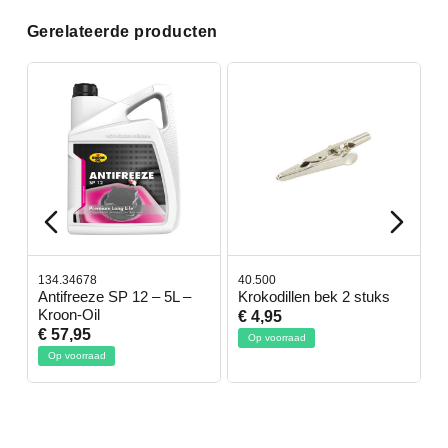
Gerelateerde producten
134.34678
40.500
7
-
Antifreeze SP 12 – 5L –
Krokodillen bek 2 stuks
G
Kroon-Oil
€ 4,95
€
€ 57,95
Op voorraad
Op voorraad