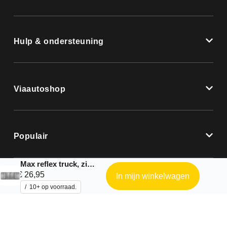
Hulp & ondersteuning
Viaautoshop
Populair
Max reflex truck, zilver reflecterend zonnescherm – 240×90 cm
€
26,95
In mijn winkelwagen
10+ op voorraad.