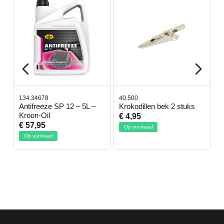
134.34678
40.500
7
-
Antifreeze SP 12 – 5L –
Krokodillen bek 2 stuks
G
Kroon-Oil
€ 4,95
€
€ 57,95
Op voorraad
Op voorraad