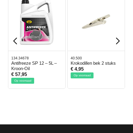
134.34678
40.500
7
-
Antifreeze SP 12 – 5L –
Krokodillen bek 2 stuks
G
Kroon-Oil
€ 4,95
€
€ 57,95
Op voorraad
Op voorraad