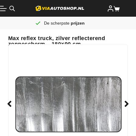
De scherpste
prijzen
Max reflex truck, zilver reflecterend
zonnescherm – 180×90 cm