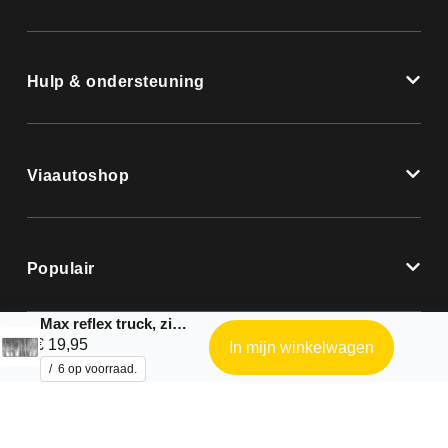
Hulp & ondersteuning
Viaautoshop
Populair
Max reflex truck, zilver reflecterend zonnescherm – 180×90 cm
€
19,95
In mijn winkelwagen
6 op voorraad.