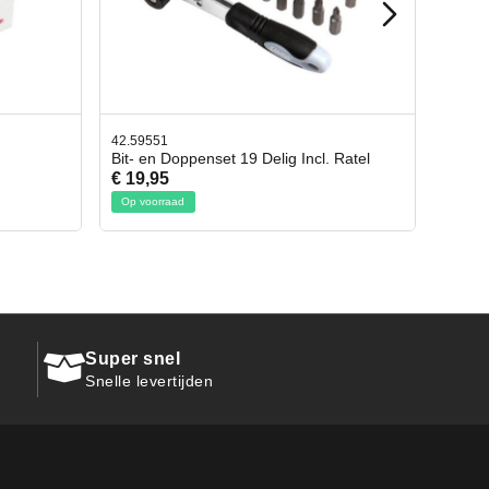
42.65998
g Incl. Ratel
Afbreekmes 2 stuks
€ 10,95
Op voorraad
Super snel
Snelle levertijden