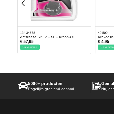
40.500
78.
n-Oil
Krokodillen bek 2 stuks
Ge
€ 4,95
€ 
Op voorraad
O
5000+ producten
Gemak
Dagelijks groeiend aanbod
Nu, ach