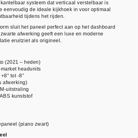
kantelbaar systeem dat verticaal verstelbaar is
 je eenvoudig de ideale kijkhoek in voor optimaal
baarheid tijdens het rijden.
rm sluit het paneel perfect aan op het dashboard
 zwarte afwerking geeft een luxe en moderne
atie eruitziet als origineel.
to (2021 – heden)
r-market headunits
+8° tot -8°
s afwerking)
-uitstraling
ABS kunststof
paneel (piano zwart)
eel