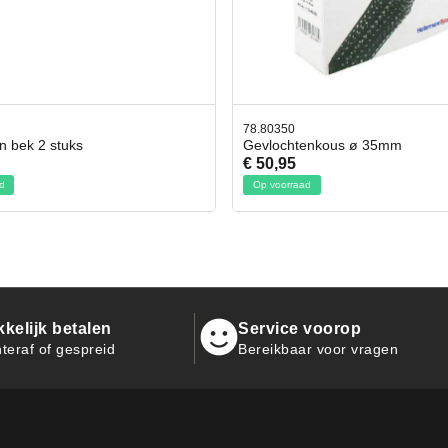
80350
42.59551
vlochtenkous ø 35mm
Bit- en Doppenset 19 Deli
50,95
€ 19,95
p voorraad
Op voorraad
kelijk betalen
Service voorop
teraf of gespreid
Bereikbaar voor vragen