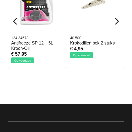
134.34678
40.500
7
-
Antifreeze SP 12 – 5L –
Krokodillen bek 2 stuks
G
Kroon-Oil
€ 4,95
€
€ 57,95
Op voorraad
Op voorraad