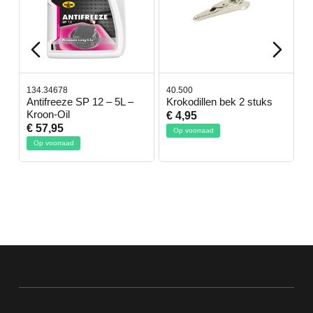
134.34678
40.500
7
-
Antifreeze SP 12 – 5L –
Krokodillen bek 2 stuks
G
Kroon-Oil
€ 4,95
€
€ 57,95
Op voorraad
Op voorraad