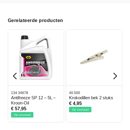
Gerelateerde producten
134.34678
40.500
7
-
Antifreeze SP 12 – 5L –
Krokodillen bek 2 stuks
G
Kroon-Oil
€ 4,95
€
€ 57,95
Op voorraad
Op voorraad