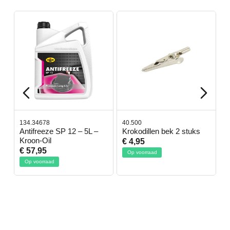
134.34678
40.500
7
-
Antifreeze SP 12 – 5L –
Krokodillen bek 2 stuks
G
Kroon-Oil
€ 4,95
€
€ 57,95
Op voorraad
Op voorraad