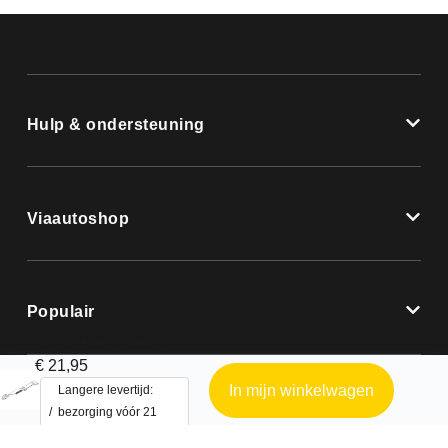
Hulp & ondersteuning
Viaautoshop
Populair
2 pcs belt position 1 and 3
€
21,95
In mijn winkelwagen
Langere levertijd:
bezorging vóór 21
August