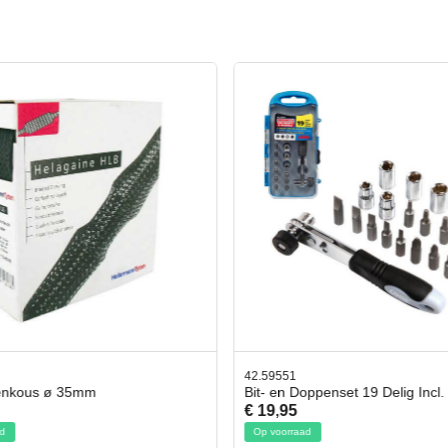
42.59551
enkous ø 35mm
Bit- en Doppenset 19 Delig Incl.
€ 19,95
d
Op voorraad