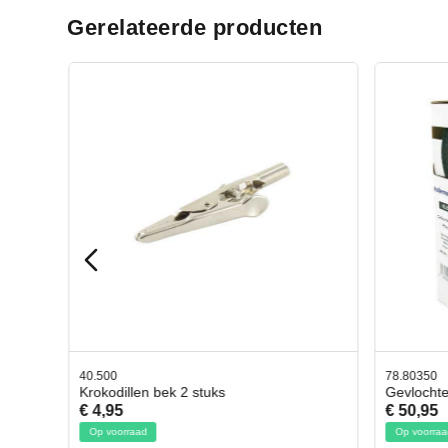
Gerelateerde producten
40.500
78.80350
Krokodillen bek 2 stuks
Gevlocht
€ 4,95
€ 50,95
Op voorraad
Op voorraa