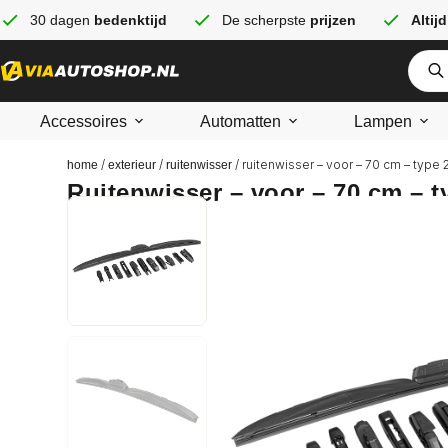
30 dagen
bedenktijd
De scherpste
prijzen
Altijd
Accessoires
Automatten
Lampen
/
/
/ ruitenwisser – voor – 70 cm – type 2
home
exterieur
ruitenwisser
Ruitenwisser – voor – 70 cm – t