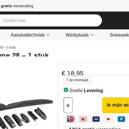
 gratis
verzending
Aansluittechniek
Werkplaats
Sneeuwke
8 – 1 stuk
ype 28 – 1 stuk
€
18,95
7 op voorraad.
Snelle
Levering
In mijn w