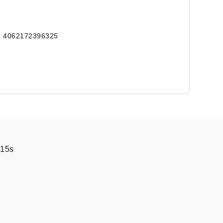
: 4062172396325
A15s