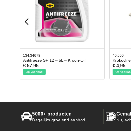
40.500
78.80
il
Krokodillen bek 2 stuks
Gevlo
€ 4,95
€ 50,
Op voorraad
Op vo
5000+ producten
Gemak
Dagelijks groeiend aanbod
Nu, ach