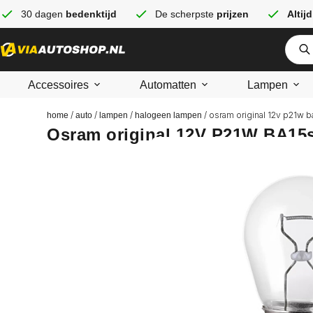
30 dagen
bedenktijd
De scherpste
prijzen
Altijd
Accessoires
Automatten
Lampen
/
/
/
/ osram original 12v p21w b
home
auto
lampen
halogeen lampen
Osram original 12V P21W BA15