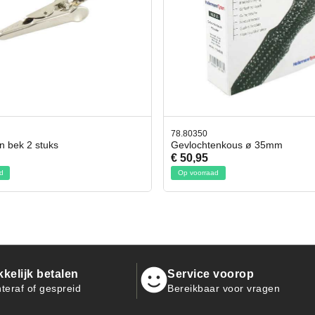
350
42.59551
chtenkous ø 35mm
Bit- en Doppenset 19 Delig I
95
€ 19,95
orraad
Op voorraad
kelijk betalen
Service voorop
teraf of gespreid
Bereikbaar voor vragen