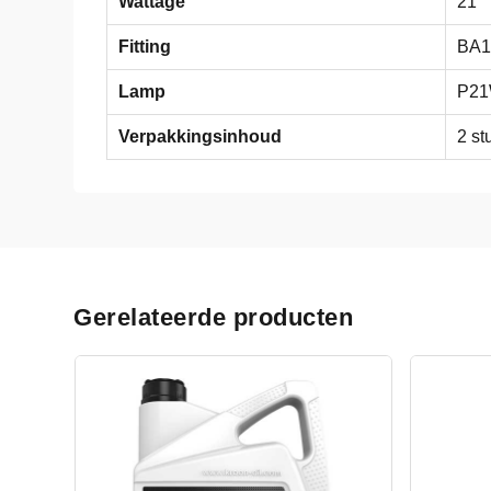
Wattage
21
Fitting
BA1
Lamp
P2
Verpakkingsinhoud
2 st
Gerelateerde producten