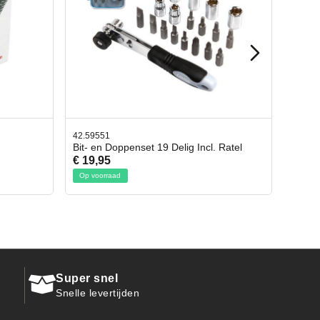
42.65998
ncl. Ratel
Afbreekmes 2 stuks
€ 10,95
Op voorraad
Super snel
Snelle levertijden