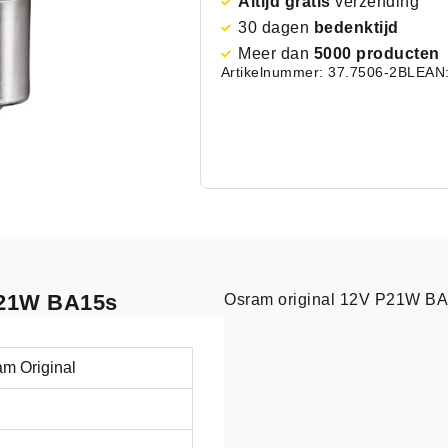
Altijd gratis
verzending
30 dagen
bedenktijd
Meer dan
5000 producten
Artikelnummer: 37.7506-2BL
EAN
 P21W BA15s
Osram original 12V P21W B
m Original