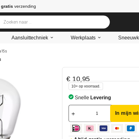
 gratis
verzending
Aansluittechniek
Werkplaats
Sneeuwke
a15s
s
€
10,95
10+ op voorraad.
Snelle
Levering
In mijn w