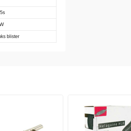
5s
1W
uks blister