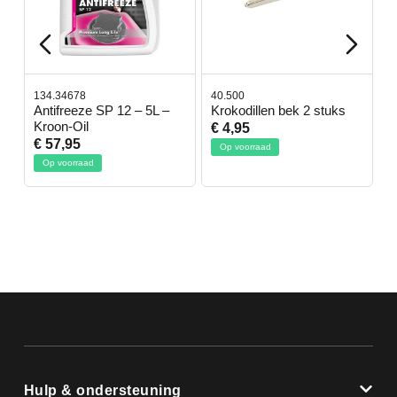
134.34678
40.500
78
-
Antifreeze SP 12 – 5L –
Krokodillen bek 2 stuks
G
Kroon-Oil
€ 4,95
€
€ 57,95
Op voorraad
O
Op voorraad
Hulp & ondersteuning