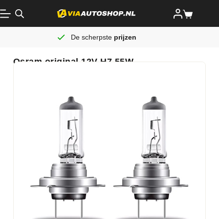
De scherpste
prijzen
Osram original 12V H7 55W