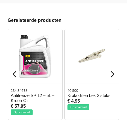
Gerelateerde producten
134.34678
40.500
7
-
Antifreeze SP 12 – 5L –
Krokodillen bek 2 stuks
G
Kroon-Oil
€ 4,95
€
€ 57,95
Op voorraad
Op voorraad